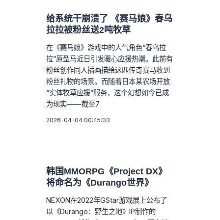
给系统干崩溃了 《赛马娘》春乌
拉拉被粉丝送2吨牧草
在《赛马娘》游戏中的人气角色“春乌拉
拉”原型马近日引发暖心应援热潮。此前有
粉丝创作同人插画描绘这匹传奇赛马收到
粉丝礼物的场景。而随着日本某农场开放
“实体牧草应援”服务，这个幻想如今已成
为现实——截至7
2026-04-04 00:45:03
韩国MMORPG《Project DX》
将命名为《Durango世界》
NEXON在2022年GStar游戏展上公布了
以《Durango：野生之地》IP制作的