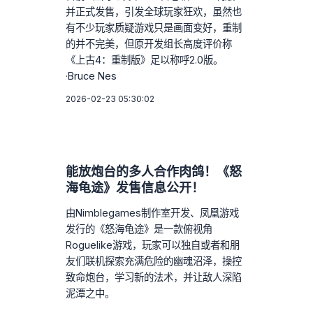
并正式发售，引发全球玩家狂欢，虽然也
有不少玩家质疑游戏只是画面变好，重制
的并不完美，但原开发组长高度评价称
《上古4：重制版》足以称呼2.0版。
·Bruce Nes
2026-02-23 05:30:02
能放炮台的多人合作肉鸽！《怒
海龟途》发售信息公开！
由Nimblegames制作室开发、凤凰游戏
发行的《怒海龟途》是一款俯视角
Roguelike游戏，玩家可以独自或者和朋
友们联机探索充满危险的幽魂沼泽，操控
致命炮台，学习新的法术，并让敌人深陷
泥潭之中。