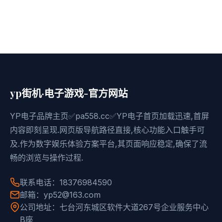
yp街机·电子游戏-官方网站
YP电子品牌主页✅pa558.cc✅YP电子首页加载迅速,首屏
内容即刻呈现.网页版导航路径直接,核心功能入口触手可
及.作为数字娱乐体验方案平台,其页面响应稳定,确保了流
畅的浏览与操作过程.
联系电话：18376984590
邮箱：yp52@163.com
公司地址：七台河东城区软件大道267号企业服务中心
B座