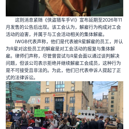
这则消息紧随《侠盗猎车手VI》宣布延期至2026年11
月发售的公告后出现。该工会认为，解雇行为构成对工会
活动的迫害，并属于与工会活动相关的集体解雇。
IWGB代表声称，他们是代表被R星解雇的员工，并认
为R星对这些员工的解雇是对工会活动的报复与集体解
雇。律师们声称，尽管曾尝试与R星会面以通过谈判解决
问题，但该公司表示拒绝并继续解雇工会成员，这种行为
是不可接受且非法的。为此，他们已代表申诉人提起了正
式的法律诉讼。