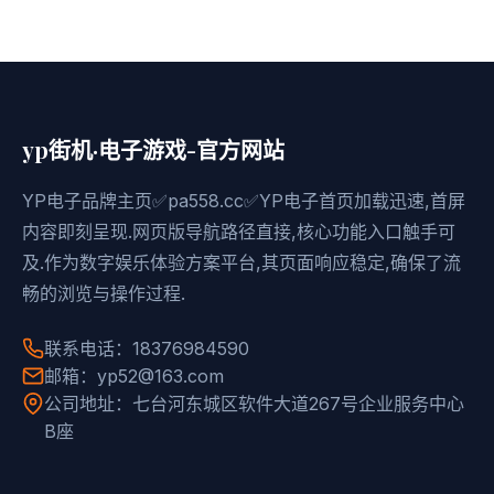
yp街机·电子游戏-官方网站
YP电子品牌主页✅pa558.cc✅YP电子首页加载迅速,首屏
内容即刻呈现.网页版导航路径直接,核心功能入口触手可
及.作为数字娱乐体验方案平台,其页面响应稳定,确保了流
畅的浏览与操作过程.
联系电话：18376984590
邮箱：yp52@163.com
公司地址：七台河东城区软件大道267号企业服务中心
B座