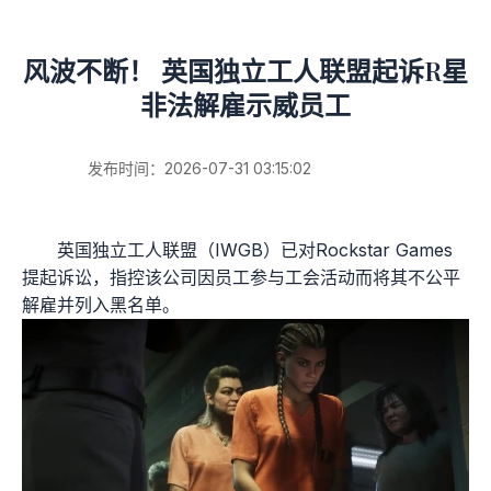
风波不断！ 英国独立工人联盟起诉R星
非法解雇示威员工
发布时间：2026-07-31 03:15:02
英国独立工人联盟（IWGB）已对Rockstar Games
提起诉讼，指控该公司因员工参与工会活动而将其不公平
解雇并列入黑名单。